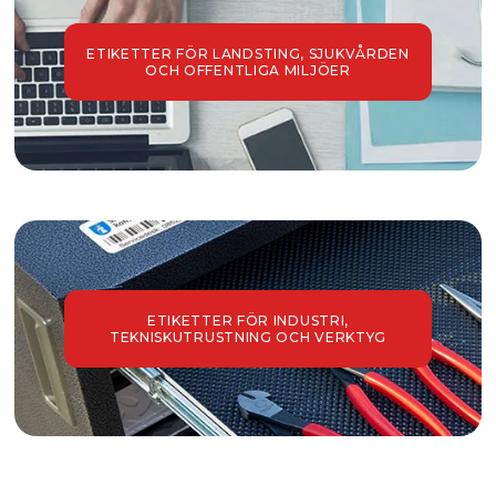
ETIKETTER FÖR LANDSTING, SJUKVÅRDEN
OCH OFFENTLIGA MILJÖER
ETIKETTER FÖR INDUSTRI,
TEKNISKUTRUSTNING OCH VERKTYG