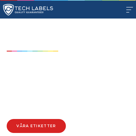
TECH LABELS
Premiumetiketter av
högsta kvalité
Vi erbjuder premiumetiketter av högsta kvalitet som
passar perfekt för din verksamhet. Oavsett om ni är
en kommun eller en internationell koncern har vi de
rätta etikettlösningarna för att möta alla era behov.
VÅRA ETIKETTER