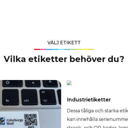
VÄLJ ETIKETT
Vilka etiketter behöver du?​
Industrietiketter
Dessa tåliga och starka eti
kan innehålla serienumme
streck- och QR-koder, log