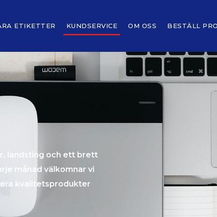
ÅRA ETIKETTER
KUNDSERVICE
OM OSS
BESTÄLL PR
, landsting och ett brett
arje månad välkomnar vi
erera kvalitetsprodukter