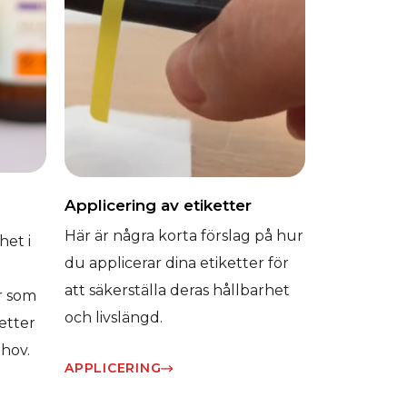
Applicering av etiketter
Här är några korta förslag på hur
het i
du applicerar dina etiketter för
att säkerställa deras hållbarhet
r som
och livslängd.
ketter
ehov.
APPLICERING​