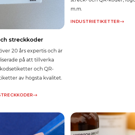
m.m.
INDUSTRIETIKETTER​
och streckkoder
 över 20 års expertis och är
liserade på att tillverka
kodsetiketter och QR-
iketter av högsta kvalitet.
STRECKKODER