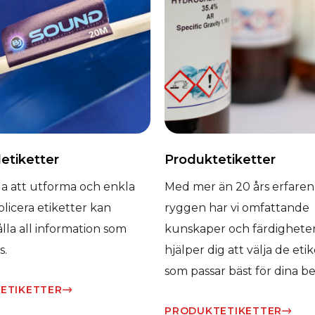
etiketter
Produktetiketter
la att utforma och enkla
Med mer än 20 års erfaren
plicera etiketter kan
ryggen har vi omfattande
lla all information som
kunskaper och färdighete
s.
hjälper dig att välja de eti
som passar bäst för dina b
ETIKETTER​
PRODUKTETIKETTER​