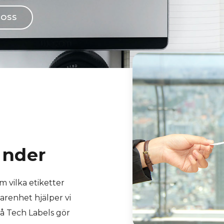
 OSS
under
 vilka etiketter
arenhet hjälper vi
 På Tech Labels gör