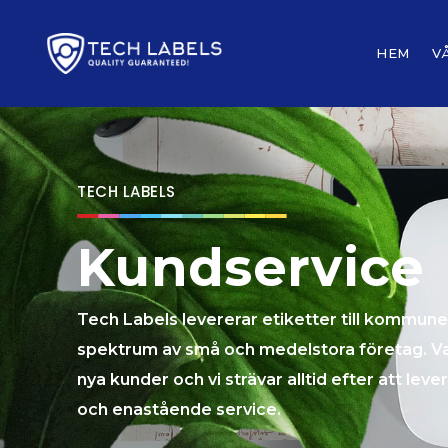
HEM
V
TECH LABELS
Kundservice
Tech Labels levererar etiketter till kommuner
spektrum av små och medelstora företag. V
nya kunder och vi strävar alltid efter att lev
och enastående service.