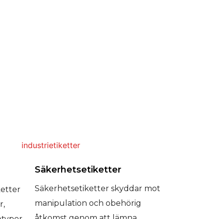
Säkerhetsetiketter
Säkerhetsetiketter skyddar mot
ketter
manipulation och obehörig
r,
åtkomst genom att lämna
otyper