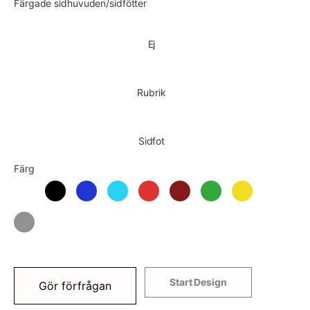
Färgade sidhuvuden/sidfötter
Ej
Rubrik
Sidfot
Färg
Start Design
Gör förfrågan